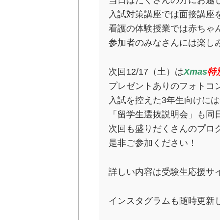
当日はたくさんの方にお越
入試対策講座では面接講座
看護の体験授業では赤ちゃ
参加者のみなさんには楽し
次回12/17（土）は
Xmas
特
プレゼントありのフォトコ
入試を控えた3年生向けに
「留学生選抜説明会」も同
次回も盛りだくさんのプロ
是非ご参加ください！
詳しい内容は受験生応援サ
インスタグラムも随時更新