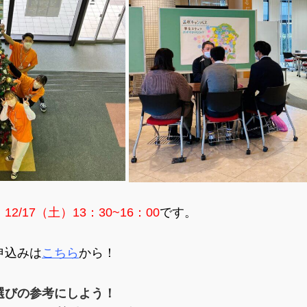
、
12/17（土
）13：30~16：00
です。
申込みは
こちら
から！
選びの参考にしよう！