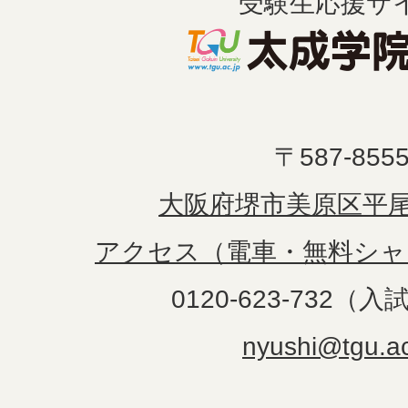
受験生応援サ
〒587-855
大阪府堺市美原区平尾1
アクセス（電車・無料シャ
0120-623-732（
nyushi@tgu.ac