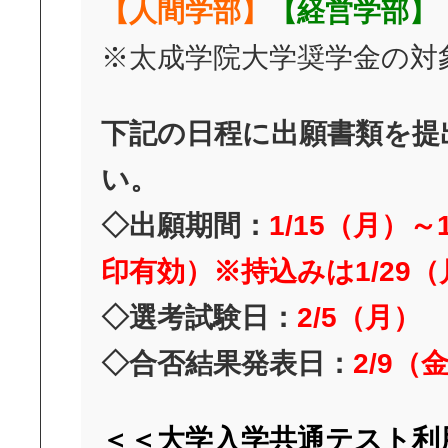
【人間学部】
【経営学部】
※太成学院大学奨学金の対
下記の日程に出願書類を提
い。
◇出願期間：
1/15（月）～
印有効）※持込みは1/29（
◇選考試験日：
2/5（月）
◇合否結果発表日：
2/9（
＜＜大学入学共通テスト利