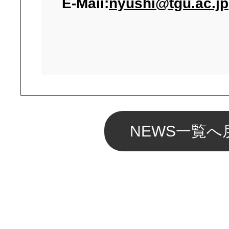
E-Maii:
nyushi@tgu.ac.jp
NEWS一覧へ