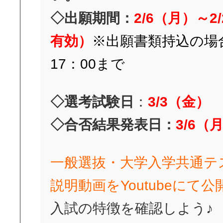
◇出願期間：
2/6
（月）～2
有効）
※出願書類持込の場合
17：00まで
◇選考試験日
：
3/3（金
）
◇合否結果発表日：
3/6
（
一般選抜・大学入学共通テ
説明動画を
Youtubeにて
入試の特徴を確認しよう♪