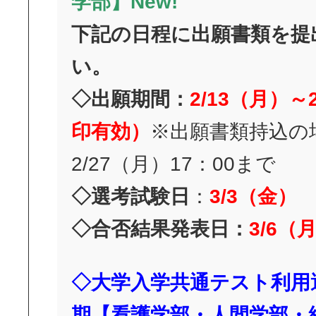
学部】New!
下記の日程に出願書類を提
い。
◇出願期間：
2/13
（月）～2
印有効）
※出願書類持込の
2/27
（月）17：00まで
◇選考試験日
：
3/3（金
）
◇合否結果発表日：
3/6（
◇大学入学共通テスト利用
期【看護学部・人間学部・